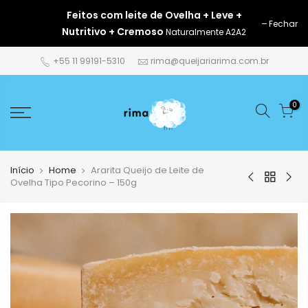
Pular
Feitos com leite de Ovelha + Leve +
para
Fechar
Nutritivo + Cremoso
Naturalmente A2A2
o
conteúdo
+55 11 99191-5310
rima@queijariarima.com.br
0
Início
Home
Ararita Queijo de Leite de
Ovelha Tipo Pecorino – 150g